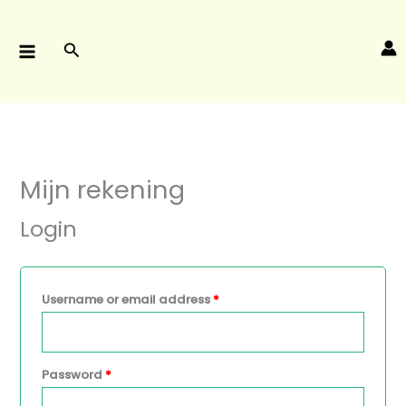
Skip
Required
Required
Required
Required
to
Search
content
Mijn rekening
Login
Username or email address
*
Password
*